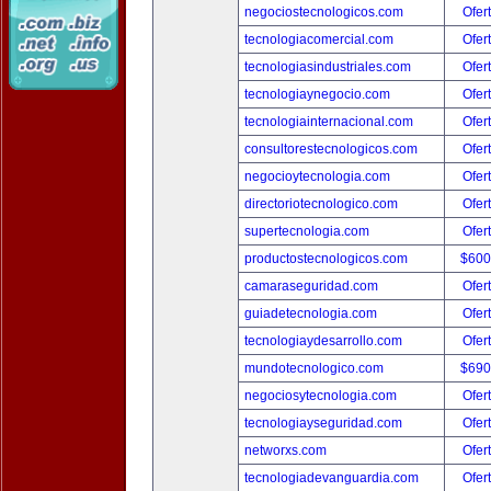
negociostecnologicos.com
Ofer
tecnologiacomercial.com
Ofer
tecnologiasindustriales.com
Ofer
tecnologiaynegocio.com
Ofer
tecnologiainternacional.com
Ofer
consultorestecnologicos.com
Ofer
negocioytecnologia.com
Ofer
directoriotecnologico.com
Ofer
supertecnologia.com
Ofer
productostecnologicos.com
$600
camaraseguridad.com
Ofer
guiadetecnologia.com
Ofer
tecnologiaydesarrollo.com
Ofer
mundotecnologico.com
$690
negociosytecnologia.com
Ofer
tecnologiayseguridad.com
Ofer
networxs.com
Ofer
tecnologiadevanguardia.com
Ofer