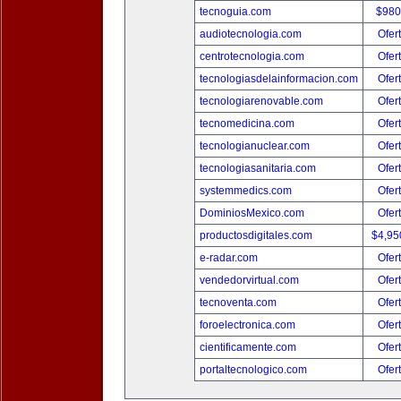
tecnoguia.com
$980
audiotecnologia.com
Ofer
centrotecnologia.com
Ofer
tecnologiasdelainformacion.com
Ofer
tecnologiarenovable.com
Ofer
tecnomedicina.com
Ofer
tecnologianuclear.com
Ofer
tecnologiasanitaria.com
Ofer
systemmedics.com
Ofer
DominiosMexico.com
Ofer
productosdigitales.com
$4,95
e-radar.com
Ofer
vendedorvirtual.com
Ofer
tecnoventa.com
Ofer
foroelectronica.com
Ofer
cientificamente.com
Ofer
portaltecnologico.com
Ofer