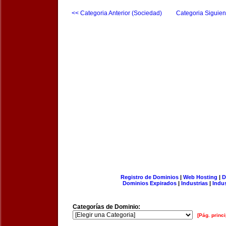
<< Categoria Anterior (Sociedad)
Categoria Siguien
Registro de Dominios
|
Web Hosting
|
D
Dominios Expirados
|
Industrias
|
Indu
Categorías de Dominio:
[Pág. princi