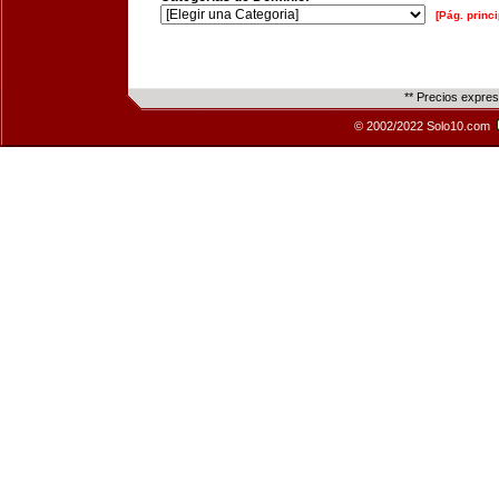
[Pág. princi
** Precios expre
© 2002/2022 Solo10.com