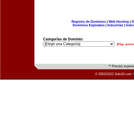
Registro de Dominios
|
Web Hosting
|
D
Dominios Expirados
|
Industrias
|
Indu
Categorías de Dominio:
[Pág. princi
** Precios expre
© 2002/2022 Solo10.com